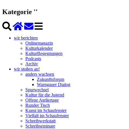
Kategorie ''
wir berichten
Onlinemagazin
Kulturkalender
KulturBegegnungen
Podcasts
Archiv
wir stoßen an!
anders wachsen
Zukunftsforum
Warngauer Dialog
Spurwechsel
Kultur für die Jugend
Offene Ateliertage
Runder Tisch
Kunst im Schaufenster
Vielfalt im Schaufenster
Schreibwerkstatt
Schreibseminare