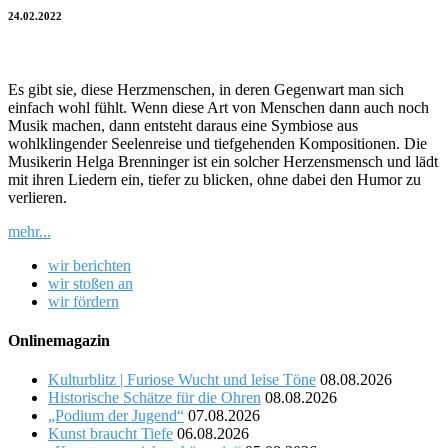
24.02.2022
Es gibt sie, diese Herzmenschen, in deren Gegenwart man sich
einfach wohl fühlt. Wenn diese Art von Menschen dann auch noch
Musik machen, dann entsteht daraus eine Symbiose aus
wohlklingender Seelenreise und tiefgehenden Kompositionen. Die
Musikerin Helga Brenninger ist ein solcher Herzensmensch und lädt
mit ihren Liedern ein, tiefer zu blicken, ohne dabei den Humor zu
verlieren.
mehr...
wir berichten
wir stoßen an
wir fördern
Onlinemagazin
Kulturblitz | Furiose Wucht und leise Töne
08.08.2026
Historische Schätze für die Ohren
08.08.2026
„Podium der Jugend“
07.08.2026
Kunst braucht Tiefe
06.08.2026