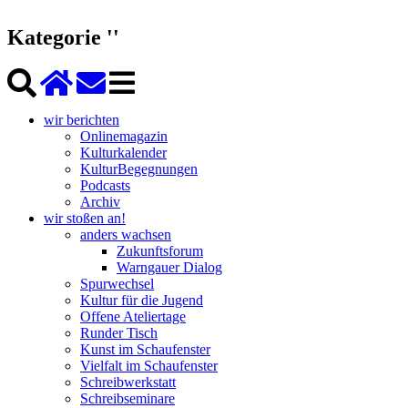
Kategorie ''
wir berichten
Onlinemagazin
Kulturkalender
KulturBegegnungen
Podcasts
Archiv
wir stoßen an!
anders wachsen
Zukunftsforum
Warngauer Dialog
Spurwechsel
Kultur für die Jugend
Offene Ateliertage
Runder Tisch
Kunst im Schaufenster
Vielfalt im Schaufenster
Schreibwerkstatt
Schreibseminare