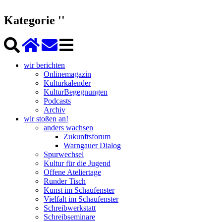
Kategorie ''
wir berichten
Onlinemagazin
Kulturkalender
KulturBegegnungen
Podcasts
Archiv
wir stoßen an!
anders wachsen
Zukunftsforum
Warngauer Dialog
Spurwechsel
Kultur für die Jugend
Offene Ateliertage
Runder Tisch
Kunst im Schaufenster
Vielfalt im Schaufenster
Schreibwerkstatt
Schreibseminare