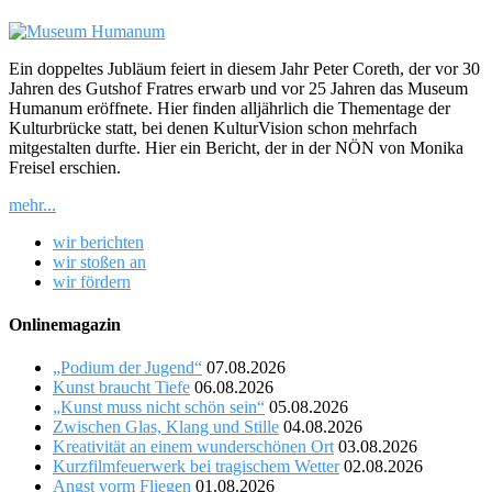
Ein doppeltes Jubläum feiert in diesem Jahr Peter Coreth, der vor 30
Jahren des Gutshof Fratres erwarb und vor 25 Jahren das Museum
Humanum eröffnete. Hier finden alljährlich die Thementage der
Kulturbrücke statt, bei denen KulturVision schon mehrfach
mitgestalten durfte. Hier ein Bericht, der in der NÖN von Monika
Freisel erschien.
mehr...
wir berichten
wir stoßen an
wir fördern
Onlinemagazin
„Podium der Jugend“
07.08.2026
Kunst braucht Tiefe
06.08.2026
„Kunst muss nicht schön sein“
05.08.2026
Zwischen Glas, Klang und Stille
04.08.2026
Kreativität an einem wunderschönen Ort
03.08.2026
Kurzfilmfeuerwerk bei tragischem Wetter
02.08.2026
Angst vorm Fliegen
01.08.2026