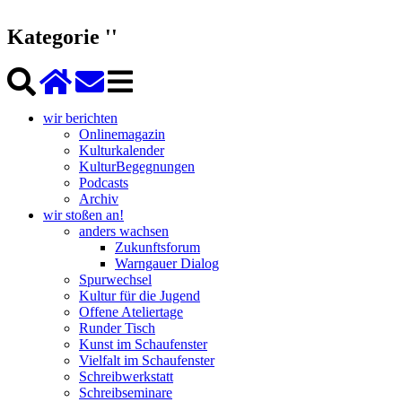
Kategorie ''
wir berichten
Onlinemagazin
Kulturkalender
KulturBegegnungen
Podcasts
Archiv
wir stoßen an!
anders wachsen
Zukunftsforum
Warngauer Dialog
Spurwechsel
Kultur für die Jugend
Offene Ateliertage
Runder Tisch
Kunst im Schaufenster
Vielfalt im Schaufenster
Schreibwerkstatt
Schreibseminare