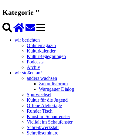
Kategorie ''
wir berichten
Onlinemagazin
Kulturkalender
KulturBegegnungen
Podcasts
Archiv
wir stoßen an!
anders wachsen
Zukunftsforum
Warngauer Dialog
Spurwechsel
Kultur für die Jugend
Offene Ateliertage
Runder Tisch
Kunst im Schaufenster
Vielfalt im Schaufenster
Schreibwerkstatt
Schreibseminare