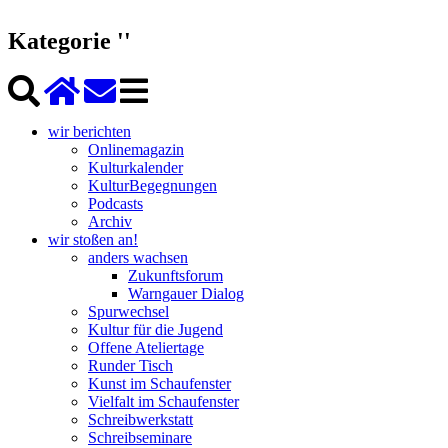
Kategorie ''
wir berichten
Onlinemagazin
Kulturkalender
KulturBegegnungen
Podcasts
Archiv
wir stoßen an!
anders wachsen
Zukunftsforum
Warngauer Dialog
Spurwechsel
Kultur für die Jugend
Offene Ateliertage
Runder Tisch
Kunst im Schaufenster
Vielfalt im Schaufenster
Schreibwerkstatt
Schreibseminare