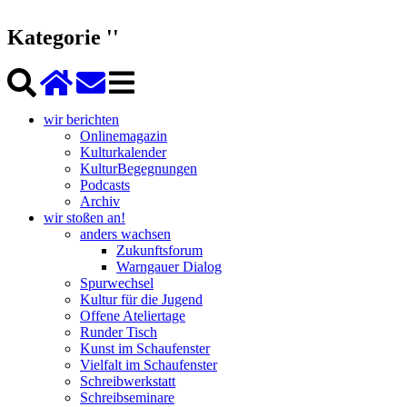
Kategorie ''
wir berichten
Onlinemagazin
Kulturkalender
KulturBegegnungen
Podcasts
Archiv
wir stoßen an!
anders wachsen
Zukunftsforum
Warngauer Dialog
Spurwechsel
Kultur für die Jugend
Offene Ateliertage
Runder Tisch
Kunst im Schaufenster
Vielfalt im Schaufenster
Schreibwerkstatt
Schreibseminare