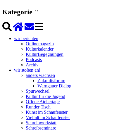
Kategorie ''
wir berichten
Onlinemagazin
Kulturkalender
KulturBegegnungen
Podcasts
Archiv
wir stoßen an!
anders wachsen
Zukunftsforum
Warngauer Dialog
Spurwechsel
Kultur für die Jugend
Offene Ateliertage
Runder Tisch
Kunst im Schaufenster
Vielfalt im Schaufenster
Schreibwerkstatt
Schreibseminare