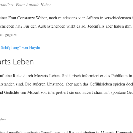
tabliert. Foto: Antonie Huber
iner Frau Constanze Weber, noch mindestens vier Affären in verschiedensten 
eschrieben hat? Für den Außenstehenden wirkt es so. Jedenfalls aber haben ih
en gegeben.
e Schöpfung“ von Haydn
arts Leben
 eine Reise durch Mozarts Leben. Spielerisch informiert er das Publikum in
tstanden sind. Die äußeren Umstände, aber auch das Gefühlsleben spielen doc
nd Gedichte von Mozart vor, interpretiert sie und äußert charmant spontane Ge
uber
erhand musiktheoretische Grundlagen und Besonderheiten in Mozarts Kompositi