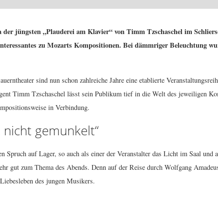
der jüngsten „Plauderei am Klavier“ von Timm Tzschaschel im Schlierse
teressantes zu Mozarts Kompositionen. Bei dämmriger Beleuchtung wurd
uerntheater sind nun schon zahlreiche Jahre eine etablierte Veranstaltungsreih
gent Timm Tzschaschel lässt sein Publikum tief in die Welt des jeweiligen Kom
ompositionsweise in Verbindung.
t nicht gemunkelt“
Spruch auf Lager, so auch als einer der Veranstalter das Licht im Saal und a
h sehr gut zum Thema des Abends. Denn auf der Reise durch Wolfgang Amade
Liebesleben des jungen Musikers.