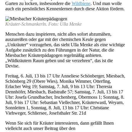
Garten zu locken, insbesondere die
Wildbiene
. Und man wolle
auch ein persönliches Kennenlernen durch diese Aktion fördern.
Kräuter-Schmankerln. Foto: Ulla Menke
Menschen dazu inspirieren, nicht alles sofort abzumähen,
auszureißen oder gar mit der chemischen Keule gegen
„Unkräuter“ vorzugehen, das sieht Ulla Menke als eine wichtige
Aufgabe zusätzlich zu den Führungen in der Natur, die die
Miesbacher Kräuterpädagogen regelmäßig anbieten.
„Wildkräutern Raum geben und sie verzehren“, das ist die
Devise.
Freitag, 6. Juli, 13 bis 17 Uhr Anneliese Schönberger, Miesbach,
Schönberg 29 (Obere Wies), Monika Wimmer, Otterfing,
Erlacher Weg 19; Samstag, 7. Juli, 9 bis 13 Uhr: Theresia
Dennhöfer, Miesbach, Badstraße 57; Samstag, 7. Juli, 13 bis 17
Uhr: Josefa Grundbacher, Irschenberg, Obermoss 1; Sonntag, 8.
Juli, 9 bis 17 Uhr: Sebastian Viellechner, Kräuterwastl, Weyarn,
Sonnleiten 1, Sonntag, 8. Juli, 13 bis 17 Uhr: Christiane
Viehweger, Schliersee, Josefsthaler Str. 21d
Wenn Sie sich für Kräuter interessieren, dann gefällt Ihnen
vielleicht auch unser Beitrag über den