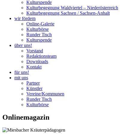
Kulturspende
Kulturbegegnung Waldviertel – Niederösterreich
Kulturbegegnung Sachsen / Sachsen-Anhalt
wir fördern
Online-Galerie
Kulturbörse
Runder Tisch
Kulturspende
über uns!
Vorstand
Redaktionsteam
Downloads
Kontakt
für uns!
mit uns
Partner
Künstler
Vereine/Kommunen
Runder Tisch
Kulturbörse
Onlinemagazin