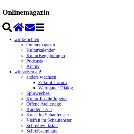
Onlinemagazin
wir berichten
Onlinemagazin
Kulturkalender
KulturBegegnungen
Podcasts
Archiv
wir stoßen an!
anders wachsen
Zukunftsforum
Warngauer Dialog
Spurwechsel
Kultur für die Jugend
Offene Ateliertage
Runder Tisch
Kunst im Schaufenster
Vielfalt im Schaufenster
Schreibwerkstatt
Schreibseminare