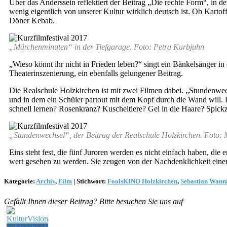
Über das Anderssein reflektiert der Beitrag „Die rechte Form“, in de
wenig eigentlich von unserer Kultur wirklich deutsch ist. Ob Karto
Döner Kebab.
„Märchenminuten“ in der Tiefgarage. Foto: Petra Kurbjuhn
„Wieso könnt ihr nicht in Frieden leben?“ singt ein Bänkelsänger in
Theaterinszenierung, ein ebenfalls gelungener Beitrag.
Die Realschule Holzkirchen ist mit zwei Filmen dabei. „Stundenwech
und in dem ein Schüler partout mit dem Kopf durch die Wand will. 
schnell lernen? Rosenkranz? Kuscheltiere? Gel in die Haare? Spick
„Stundenwechsel“, der Beitrag der Realschule Holzkirchen. Foto: 
Eins steht fest, die fünf Juroren werden es nicht einfach haben, die
wert gesehen zu werden. Sie zeugen von der Nachdenklichkeit eine
Kategorie:
Archiv
,
Film
|
Stichwort:
FoolsKINO Holzkirchen
,
Sebastian Wann
Gefällt Ihnen dieser Beitrag? Bitte besuchen Sie uns auf