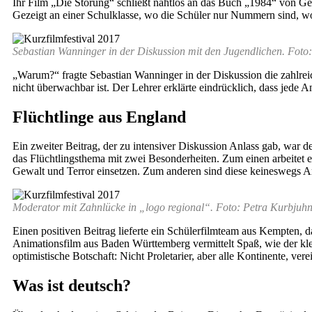
Ihr Film „Die Störung“ schließt nahtlos an das Buch „1984“ von Ge
Gezeigt an einer Schulklasse, wo die Schüler nur Nummern sind, wo 
Sebastian Wanninger in der Diskussion mit den Jugendlichen. Foto
„Warum?“ fragte Sebastian Wanninger in der Diskussion die zahlrei
nicht überwachbar ist. Der Lehrer erklärte eindrücklich, dass jede 
Flüchtlinge aus England
Ein zweiter Beitrag, der zu intensiver Diskussion Anlass gab, war 
das Flüchtlingsthema mit zwei Besonderheiten. Zum einen arbeitet e
Gewalt und Terror einsetzen. Zum anderen sind diese keineswegs Ar
Moderator mit Zahnlücke in „logo regional“. Foto: Petra Kurbjuh
Einen positiven Beitrag lieferte ein Schülerfilmteam aus Kempten,
Animationsfilm aus Baden Württemberg vermittelt Spaß, wie der kle
optimistische Botschaft: Nicht Proletarier, aber alle Kontinente, v
Was ist deutsch?