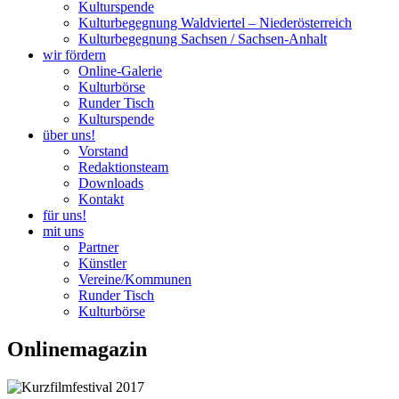
Kulturspende
Kulturbegegnung Waldviertel – Niederösterreich
Kulturbegegnung Sachsen / Sachsen-Anhalt
wir fördern
Online-Galerie
Kulturbörse
Runder Tisch
Kulturspende
über uns!
Vorstand
Redaktionsteam
Downloads
Kontakt
für uns!
mit uns
Partner
Künstler
Vereine/Kommunen
Runder Tisch
Kulturbörse
Onlinemagazin