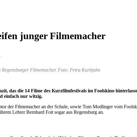
reifen junger Filmemacher
n
en Regensburger Filmemacher. Foto: Petra Kurbjuhn
zit, das die 14 Filme des Kurzfilmfestivals im Foolskino hinterlas
 einfach nur witzig.
or der Filmemacher an der Schule, sowie Tom Modlinger vom Foolskino 
t ihrem Lehrer Bernhard Foit sogar aus Regensburg an.