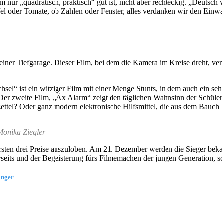
m nur „quadratisch, praktisch“ gut ist, nicht aber rechteckig. „Deutsch
ffel oder Tomate, ob Zahlen oder Fenster, alles verdanken wir den Ein
 einer Tiefgarage. Dieser Film, bei dem die Kamera im Kreise dreht, ve
sel“ ist ein witziger Film mit einer Menge Stunts, in dem auch ein seh
Der zweite Film, „Äx Alarm“ zeigt den täglichen Wahnsinn der Schüler
zettel? Oder ganz modern elektronische Hilfsmittel, die aus dem Bauch
Monika Ziegler
 ersten drei Preise auszuloben. Am 21. Dezember werden die Sieger bekan
rseits und der Begeisterung fürs Filmemachen der jungen Generation,
inger