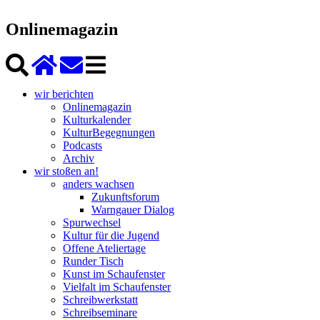
Onlinemagazin
wir berichten
Onlinemagazin
Kulturkalender
KulturBegegnungen
Podcasts
Archiv
wir stoßen an!
anders wachsen
Zukunftsforum
Warngauer Dialog
Spurwechsel
Kultur für die Jugend
Offene Ateliertage
Runder Tisch
Kunst im Schaufenster
Vielfalt im Schaufenster
Schreibwerkstatt
Schreibseminare