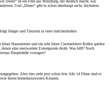
 wie Döner“ ist ein Film aus Würzburg, der deutlich macht, wie
wanderern. Und „Döner“ gibt es schon überhaupt nicht, höchstens
rfolgt Sänger und Tänzerin in einer märchenhaften
r böser Hausmeister und ein sehr böser Chemielehrer Rollen spielen
, denen eine unerwartete Extemporale droht. Was hilft? Noch
 heraus Hauptstädte vorsagen?
ntgegeben. Aber eins steht jetzt schon fest: Alle 14 Filme sind es
 sowie ihrem bemerkenswerten Können.