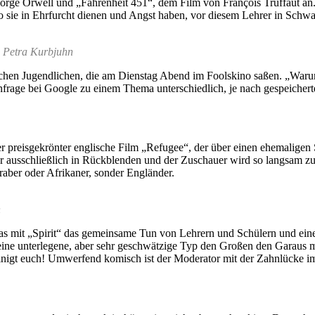
orge Orwell und „Fahrenheit 451“, dem Film von François Truffaut an.
sie in Ehrfurcht dienen und Angst haben, vor diesem Lehrer in Schwarz
: Petra Kurbjuhn
chen Jugendlichen, die am Dienstag Abend im Foolskino saßen. „Warum 
Anfrage bei Google zu einem Thema unterschiedlich, je nach gespeicherte
der preisgekrönter englische Film „Refugee“, der über einen ehemaligen
r ausschließlich in Rückblenden und der Zuschauer wird so langsam zur
aber oder Afrikaner, sonder Engländer.
n
 das mit „Spirit“ das gemeinsame Tun von Lehrern und Schülern und ein
ine unterlegene, aber sehr geschwätzige Typ den Großen den Garaus m
ereinigt euch! Umwerfend komisch ist der Moderator mit der Zahnlücke im