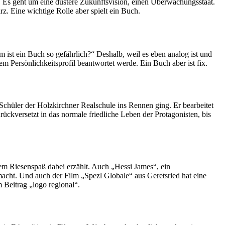
 Es geht um eine düstere Zukunftsvision, einen Überwachungsstaat.
. Eine wichtige Rolle aber spielt ein Buch.
ist ein Buch so gefährlich?“ Deshalb, weil es eben analog ist und
m Persönlichkeitsprofil beantwortet werde. Ein Buch aber ist fix.
 Schüler der Holzkirchner Realschule ins Rennen ging. Er bearbeitet
ückversetzt in das normale friedliche Leben der Protagonisten, bis
em Riesenspaß dabei erzählt. Auch „Hessi James“, ein
acht. Und auch der Film „Spezl Globale“ aus Geretsried hat eine
 Beitrag „logo regional“.