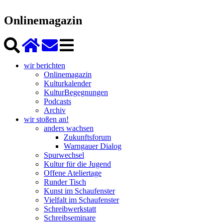
Onlinemagazin
wir berichten
Onlinemagazin
Kulturkalender
KulturBegegnungen
Podcasts
Archiv
wir stoßen an!
anders wachsen
Zukunftsforum
Warngauer Dialog
Spurwechsel
Kultur für die Jugend
Offene Ateliertage
Runder Tisch
Kunst im Schaufenster
Vielfalt im Schaufenster
Schreibwerkstatt
Schreibseminare