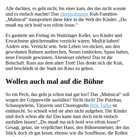
Alle dachten, es geht nicht, bis einer kam, der das nicht wusste
und es einfach machte! Das
Sternschnuppe
Kuh-Familien-
„Muhsical“ transportiert diese Idee in die Welt der Kinder. „Do
muaß ma sich hoid wos eifoin lossn.“
Es gastierte am Freitag im Waitzinger Keller, wo Kinder und
Erwachsene gleichermaßen verzückt waren. Mu(h)t haben!
Anders sein. Verrückt sein. Sein Leben ver-rücken, aus den
gewohnten Bahnen ausbrechen, Neues entdecken, Spass haben,
neue Freunde gewinnen, Abenteuer erleben! Das ist die
Botschaft. Raus aus dem alten Trott! Das denkt sich die Kuh,
und beschließt in die Stadt ins Kino zu gehen.
Wollen auch mal auf die Bühne
So ein Pech, das geht ja schon mal gut los!! Das „Muhsical“ soll
wegen der Grippewelle ausfallen? Nicht doch! Die Putzfrau,
Schauspielerin, Tänzerin und Choreografin
Bele Turba
ist
enttäuscht. So schnell wird sie aber nicht aufgeben. Die Kinder
sind doch schon alle da! Das kann man doch nicht einfach
ausfallen lassen! „Do muaß ma sich hoid wos eifoin lossn!“
Gesagt, getan, sie verpflichtet Hans, den Bühnenmeister, der das
Stück doch eh gut kennt, ebenso wie die Souffleuse, die Rollen