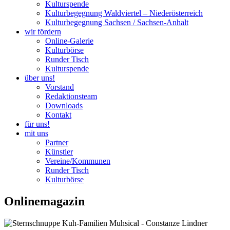
Kulturspende
Kulturbegegnung Waldviertel – Niederösterreich
Kulturbegegnung Sachsen / Sachsen-Anhalt
wir fördern
Online-Galerie
Kulturbörse
Runder Tisch
Kulturspende
über uns!
Vorstand
Redaktionsteam
Downloads
Kontakt
für uns!
mit uns
Partner
Künstler
Vereine/Kommunen
Runder Tisch
Kulturbörse
Onlinemagazin