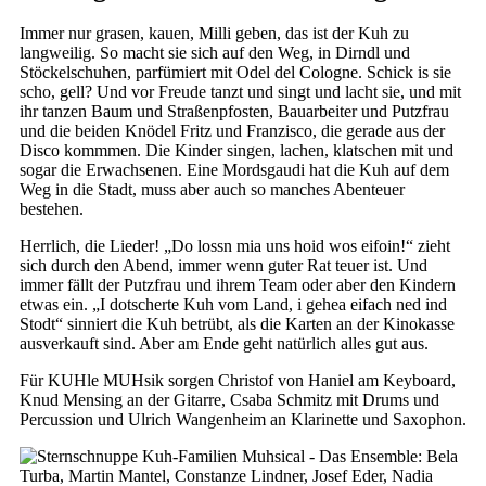
Immer nur grasen, kauen, Milli geben, das ist der Kuh zu
langweilig. So macht sie sich auf den Weg, in Dirndl und
Stöckelschuhen, parfümiert mit Odel del Cologne. Schick is sie
scho, gell? Und vor Freude tanzt und singt und lacht sie, und mit
ihr tanzen Baum und Straßenpfosten, Bauarbeiter und Putzfrau
und die beiden Knödel Fritz und Franzisco, die gerade aus der
Disco kommmen. Die Kinder singen, lachen, klatschen mit und
sogar die Erwachsenen. Eine Mordsgaudi hat die Kuh auf dem
Weg in die Stadt, muss aber auch so manches Abenteuer
bestehen.
Herrlich, die Lieder! „Do lossn mia uns hoid wos eifoin!“ zieht
sich durch den Abend, immer wenn guter Rat teuer ist. Und
immer fällt der Putzfrau und ihrem Team oder aber den Kindern
etwas ein. „I dotscherte Kuh vom Land, i gehea eifach ned ind
Stodt“ sinniert die Kuh betrübt, als die Karten an der Kinokasse
ausverkauft sind. Aber am Ende geht natürlich alles gut aus.
Für KUHle MUHsik sorgen Christof von Haniel am Keyboard,
Knud Mensing an der Gitarre, Csaba Schmitz mit Drums und
Percussion und Ulrich Wangenheim an Klarinette und Saxophon.