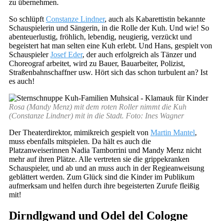
zu übernehmen.
So schlüpft
Constanze Lindner
, auch als Kabarettistin bekannte
Schauspielerin und Sängerin, in die Rolle der Kuh. Und wie! So
abenteuerlustig, fröhlich, lebendig, neugierig, verzückt und
begeistert hat man selten eine Kuh erlebt. Und Hans, gespielt von
Schauspieler
Josef Eder
, der auch erfolgreich als Tänzer und
Choreograf arbeitet, wird zu Bauer, Bauarbeiter, Polizist,
Straßenbahnschaffner usw. Hört sich das schon turbulent an? Ist
es auch!
Rosa (Mandy Menz) mit dem roten Roller nimmt die Kuh
(Constanze Lindner) mit in die Stadt. Foto: Ines Wagner
Der Theaterdirektor, mimikreich gespielt von
Martin Mantel
,
muss ebenfalls mitspielen. Da hält es auch die
Platzanweiserinnen Nadia Tamborrini und Mandy Menz nicht
mehr auf ihren Plätze. Alle vertreten sie die grippekranken
Schauspieler, und ab und an muss auch in der Regieanweisung
geblättert werden. Zum Glück sind die Kinder im Publikum
aufmerksam und helfen durch ihre begeisterten Zurufe fleißig
mit!
Dirndlgwand und Odel del Cologne