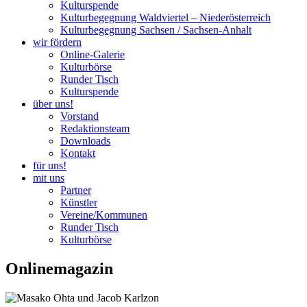
Kulturspende
Kulturbegegnung Waldviertel – Niederösterreich
Kulturbegegnung Sachsen / Sachsen-Anhalt
wir fördern
Online-Galerie
Kulturbörse
Runder Tisch
Kulturspende
über uns!
Vorstand
Redaktionsteam
Downloads
Kontakt
für uns!
mit uns
Partner
Künstler
Vereine/Kommunen
Runder Tisch
Kulturbörse
Onlinemagazin