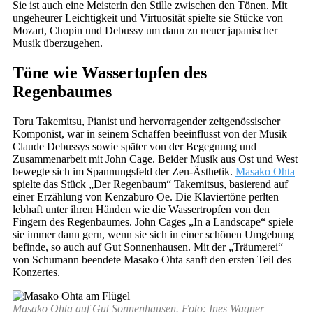
Sie ist auch eine Meisterin den Stille zwischen den Tönen. Mit
ungeheurer Leichtigkeit und Virtuosität spielte sie Stücke von
Mozart, Chopin und Debussy um dann zu neuer japanischer
Musik überzugehen.
Töne wie Wassertopfen des
Regenbaumes
Toru Takemitsu, Pianist und hervorragender zeitgenössischer
Komponist, war in seinem Schaffen beeinflusst von der Musik
Claude Debussys sowie später von der Begegnung und
Zusammenarbeit mit John Cage. Beider Musik aus Ost und West
bewegte sich im Spannungsfeld der Zen-Ästhetik.
Masako Ohta
spielte das Stück „Der Regenbaum“ Takemitsus, basierend auf
einer Erzählung von Kenzaburo Oe. Die Klaviertöne perlten
lebhaft unter ihren Händen wie die Wassertropfen von den
Fingern des Regenbaumes. John Cages „In a Landscape“ spiele
sie immer dann gern, wenn sie sich in einer schönen Umgebung
befinde, so auch auf Gut Sonnenhausen. Mit der „Träumerei“
von Schumann beendete Masako Ohta sanft den ersten Teil des
Konzertes.
Masako Ohta auf Gut Sonnenhausen. Foto: Ines Wagner