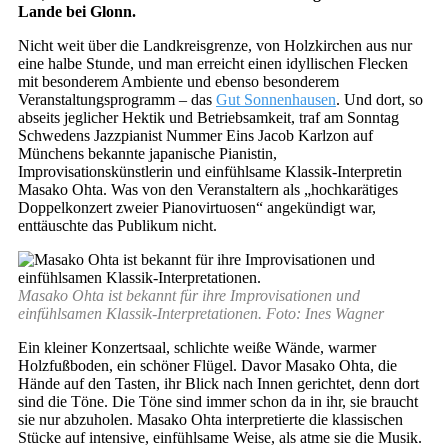
Lande bei Glonn.
Nicht weit über die Landkreisgrenze, von Holzkirchen aus nur
eine halbe Stunde, und man erreicht einen idyllischen Flecken
mit besonderem Ambiente und ebenso besonderem
Veranstaltungsprogramm – das
Gut Sonnenhausen
. Und dort, so
abseits jeglicher Hektik und Betriebsamkeit, traf am Sonntag
Schwedens Jazzpianist Nummer Eins Jacob Karlzon auf
Münchens bekannte japanische Pianistin,
Improvisationskünstlerin und einfühlsame Klassik-Interpretin
Masako Ohta. Was von den Veranstaltern als „hochkarätiges
Doppelkonzert zweier Pianovirtuosen“ angekündigt war,
enttäuschte das Publikum nicht.
Masako Ohta ist bekannt für ihre Improvisationen und
einfühlsamen Klassik-Interpretationen. Foto: Ines Wagner
Ein kleiner Konzertsaal, schlichte weiße Wände, warmer
Holzfußboden, ein schöner Flügel. Davor Masako Ohta, die
Hände auf den Tasten, ihr Blick nach Innen gerichtet, denn dort
sind die Töne. Die Töne sind immer schon da in ihr, sie braucht
sie nur abzuholen. Masako Ohta interpretierte die klassischen
Stücke auf intensive, einfühlsame Weise, als atme sie die Musik.