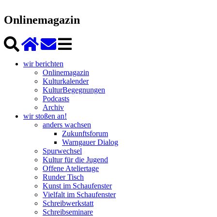
Onlinemagazin
wir berichten
Onlinemagazin
Kulturkalender
KulturBegegnungen
Podcasts
Archiv
wir stoßen an!
anders wachsen
Zukunftsforum
Warngauer Dialog
Spurwechsel
Kultur für die Jugend
Offene Ateliertage
Runder Tisch
Kunst im Schaufenster
Vielfalt im Schaufenster
Schreibwerkstatt
Schreibseminare