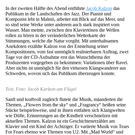
In der zweiten Hälfte des Abend entführte
Jacob Kalzon
das
Publikum in die Landschaften des Jazz. Der Pianist und
Komponist lebt in Malmö, arbeitet mit Blick auf das Meer, und
so sind seine Werke unter anderem auch stark inspiriert vom
Wasser. Man meinte, zwischen den Klaviertönen die Wellen
rollen zu hören in der veränderlichen Wetterkarte der
Stimmungen, welche die Natur vorgibt. Mit unterhaltsamen
Anekdoten erzählte Kalzon von der Entstehung seiner
Kompositionen, vom fast unmöglich realisierbaren Auftrag, zwei
Tage vor der CD-Aufnahme erst das Wunschthema der
Produzenten vorgegeben zu bekommen: Variationen über Ravel.
Aber nichts ist unmöglich für den virtuosen Klangwanderer aus
Schweden, wovon sich das Publikum überzeugen konnte.
Text. Foto: Jacob Karlzon am Flügel
Sanft und kraftvoll zugleich flutete die Musik, mäanderten die
Themen. „Flowers from the sky“ und „Fragrancy“ heißen seine
Stücke beispielsweise, und in ihnen entfalten sich Klangwelten
wie Düfte, Erinnerungen an die Kindheit verschmelzen mit
aktuellen Themen. Kalzon ist ein Geschichtenerzähler am
Klavier und ein Kind der Achtziger. Er variierte Musik von Tears
For Fears ebenso wie Themen von U2. Mit „Mad World“ und