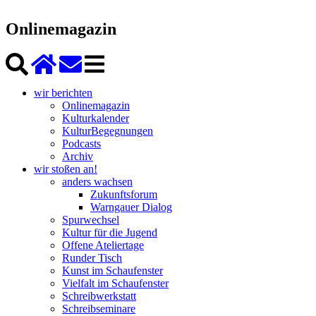
Onlinemagazin
wir berichten
Onlinemagazin
Kulturkalender
KulturBegegnungen
Podcasts
Archiv
wir stoßen an!
anders wachsen
Zukunftsforum
Warngauer Dialog
Spurwechsel
Kultur für die Jugend
Offene Ateliertage
Runder Tisch
Kunst im Schaufenster
Vielfalt im Schaufenster
Schreibwerkstatt
Schreibseminare