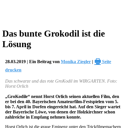
Das bunte Grokodil ist die
Lösung
🖶
28.03.2019 | Ein Beitrag von
Monika Ziegler
|
Seite
drucken
Das schwarze und das rote GroKodil im WIRGARTEN. Foto:
Horst Orlich
„GroKodile“ nennt Horst Orlich seinen aktuellen Film, den
er bei den 40. Bayerischen Amateurfilm-Festspielen vom 5.
bis 7. April in Dorfen eingereicht hat. Auf den Sieger wartet
der Bayerische Löwe, von denen der Holzkirchner schon
zahlreiche in Empfang nehmen konnte.
Horst Orlich ist die graue Eminenz unter den Trickfilmemachern