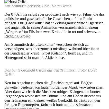
Aus Zeitungen gerissen. Foto: Horst Orlich
Der 87-Jährige selbst aber produziert nach wie vor Filme, die das
politische und gesellschaftliche Geschehen auf den Punkt
bringen. Für „GroKodile“ hat er Zeitungsausschnitte ausgerissen
und angemalt. In seiner Animation versammeln sich in einem
„Wirgarten“ im Eilschritt zwei Krokodile in rot und schwarz in
Richtung GroKo.
Am Stammtisch der „Leidkultur“ versuchen sie sich zu
verständigen, was aber zumeist misslingt, während über ihnen
der Bundesadler kreist. „Prost Kolation“, heißt es, und im
Hintergrund sieht man die Aktienkurse.
Das bunte Grokodil kriecht aus den Trümmern. Foto: Horst
Orlich
Neu im Angebot tauchen die „Reichsburger“ auf. Bö(r)se
Unwetter, begleitet von lauter, fordernder Musik verwüsten alles.
Aber dann wechselt die Musik zu ruhigen Klängen, ein bunter
Regenbogen wölbt sich am Himmel und am Boden kriecht aus
den Trümmern ein kleines, weißes Grokodil. Es trinkt von den
farbigen Regentropfen, färbt sich bunt und die schwarzen