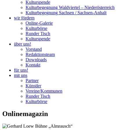
Kulturspende
Kulturbegegnung Waldviertel – Niederösterreich
Kulturbegegnung Sachsen / Sachsen-Anhalt
wir fördern
Online-Galerie
Kulturbörse
Runder Tisch
Kulturspende
über uns!
Vorstand
Redaktionsteam
Downloads
Kontakt
für uns!
mit uns
Partner
Künstler
Vereine/Kommunen
Runder Tisch
Kulturbörse
Onlinemagazin