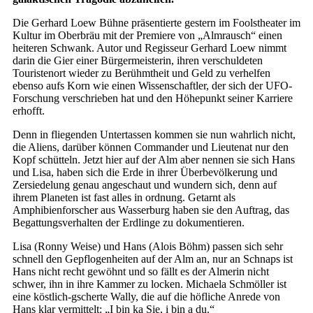
Die Gerhard Loew Bühne präsentierte gestern im Foolstheater im
Kultur im Oberbräu mit der Premiere von „Almrausch“ einen
heiteren Schwank. Autor und Regisseur Gerhard Loew nimmt
darin die Gier einer Bürgermeisterin, ihren verschuldeten
Touristenort wieder zu Berühmtheit und Geld zu verhelfen
ebenso aufs Korn wie einen Wissenschaftler, der sich der UFO-
Forschung verschrieben hat und den Höhepunkt seiner Karriere
erhofft.
Denn in fliegenden Untertassen kommen sie nun wahrlich nicht,
die Aliens, darüber können Commander und Lieutenat nur den
Kopf schütteln. Jetzt hier auf der Alm aber nennen sie sich Hans
und Lisa, haben sich die Erde in ihrer Überbevölkerung und
Zersiedelung genau angeschaut und wundern sich, denn auf
ihrem Planeten ist fast alles in ordnung. Getarnt als
Amphibienforscher aus Wasserburg haben sie den Auftrag, das
Begattungsverhalten der Erdlinge zu dokumentieren.
Lisa (Ronny Weise) und Hans (Alois Böhm) passen sich sehr
schnell den Gepflogenheiten auf der Alm an, nur an Schnaps ist
Hans nicht recht gewöhnt und so fällt es der Almerin nicht
schwer, ihn in ihre Kammer zu locken. Michaela Schmöller ist
eine köstlich-gscherte Wally, die auf die höfliche Anrede von
Hans klar vermittelt: „I bin ka Sie, i bin a du.“