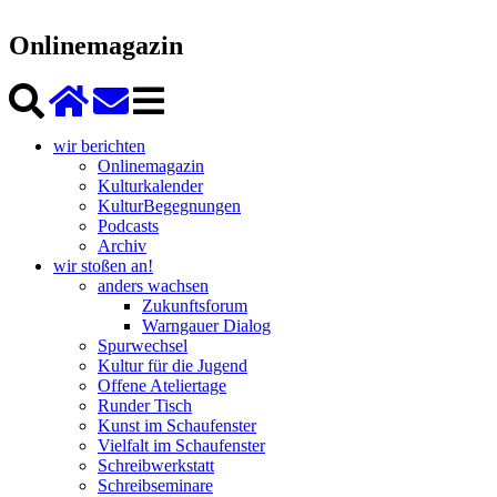
Onlinemagazin
wir berichten
Onlinemagazin
Kulturkalender
KulturBegegnungen
Podcasts
Archiv
wir stoßen an!
anders wachsen
Zukunftsforum
Warngauer Dialog
Spurwechsel
Kultur für die Jugend
Offene Ateliertage
Runder Tisch
Kunst im Schaufenster
Vielfalt im Schaufenster
Schreibwerkstatt
Schreibseminare