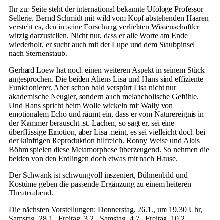
Ihr zur Seite steht der international bekannte Ufologe Professor
Sellerie. Bernd Schmidt mit wild vom Kopf abstehenden Haaren
versteht es, den in seine Forschung verliebten Wissenschaftler
witzig darzustellen. Nicht nur, dass er alle Worte am Ende
wiederholt, er sucht auch mit der Lupe und dem Staubpinsel
nach Sternenstaub.
Gerhard Loew hat noch einen weiteren Aspekt in seinem Stück
angesprochen. Die beiden Aliens Lisa und Hans sind effiziente
Funktionierer. Aber schon bald verspürt Lisa nicht nur
akademische Neugier, sondern auch melancholische Gefühle.
Und Hans spricht beim Wolle wickeln mit Wally von
emotionalem Echo und räumt ein, dass er vom Naturereignis in
der Kammer berauscht ist. Lachen, so sagt er, sei eine
überflüssige Emotion, aber Lisa meint, es sei vielleicht doch bei
der künftigen Reproduktion hilfreich. Ronny Weise und Alois
Böhm spielen diese Metamorphose überzeugend. So nehmen die
beiden von den Erdlingen doch etwas mit nach Hause.
Der Schwank ist schwungvoll inszeniert, Bühnenbild und
Kostüme geben die passende Ergänzung zu einem heiteren
Theaterabend.
Die nächsten Vorstellungen: Donnerstag, 26.1., um 19.30 Uhr,
Samstag, 28.1., Freitag, 3.2., Samstag, 4.2., Freitag, 10.2.,