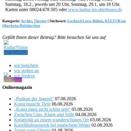
Samstag, 18.2., jeweils um 20 Uhr, Sonntag, 29.1. um 18 Uhr.
Karten unter 08024/478 505 oder
www.kultur-im-oberbraeu.de
Kategorie:
Archiv
,
Theater
|
Stichwort:
Gerhard Loew Bühne
,
KULTUR im
Oberbräu Holzkirchen
Gefällt Ihnen dieser Beitrag? Bitte besuchen Sie uns auf
wir berichten
wir stoßen an
wir fördern
Onlinemagazin
„Podium der Jugend“
07.08.2026
Kunst braucht Tiefe
06.08.2026
„Kunst muss nicht schön sein“
05.08.2026
Zwischen Glas, Klang und Stille
04.08.2026
Kreativität an einem wunderschönen Ort
03.08.2026
Kurzfilmfeuerwerk bei tragischem Wetter
02.08.2026
Angst vorm Fliegen
01.08.2026