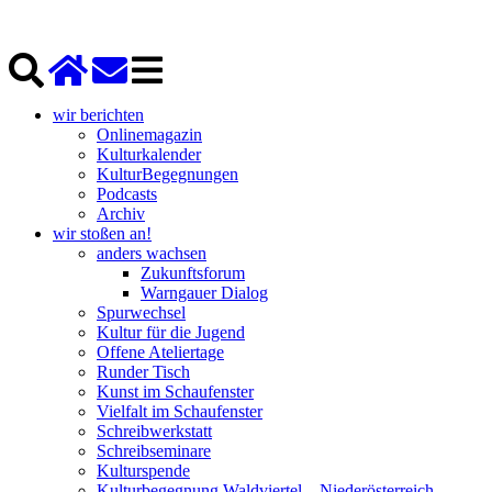
wir berichten
Onlinemagazin
Kulturkalender
KulturBegegnungen
Podcasts
Archiv
wir stoßen an!
anders wachsen
Zukunftsforum
Warngauer Dialog
Spurwechsel
Kultur für die Jugend
Offene Ateliertage
Runder Tisch
Kunst im Schaufenster
Vielfalt im Schaufenster
Schreibwerkstatt
Schreibseminare
Kulturspende
Kulturbegegnung Waldviertel – Niederösterreich