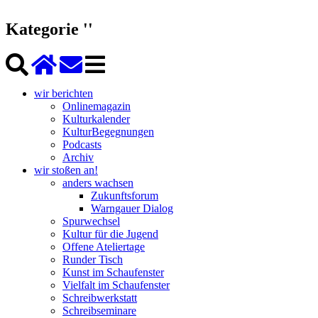
Kategorie ''
wir berichten
Onlinemagazin
Kulturkalender
KulturBegegnungen
Podcasts
Archiv
wir stoßen an!
anders wachsen
Zukunftsforum
Warngauer Dialog
Spurwechsel
Kultur für die Jugend
Offene Ateliertage
Runder Tisch
Kunst im Schaufenster
Vielfalt im Schaufenster
Schreibwerkstatt
Schreibseminare