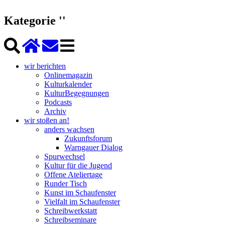
Kategorie ''
wir berichten
Onlinemagazin
Kulturkalender
KulturBegegnungen
Podcasts
Archiv
wir stoßen an!
anders wachsen
Zukunftsforum
Warngauer Dialog
Spurwechsel
Kultur für die Jugend
Offene Ateliertage
Runder Tisch
Kunst im Schaufenster
Vielfalt im Schaufenster
Schreibwerkstatt
Schreibseminare