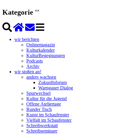
Kategorie ''
wir berichten
Onlinemagazin
Kulturkalender
KulturBegegnungen
Podcasts
Archiv
wir stoßen an!
anders wachsen
Zukunftsforum
Warngauer Dialog
Spurwechsel
Kultur für die Jugend
Offene Ateliertage
Runder Tisch
Kunst im Schaufenster
Vielfalt im Schaufenster
Schreibwerkstatt
Schreibseminare