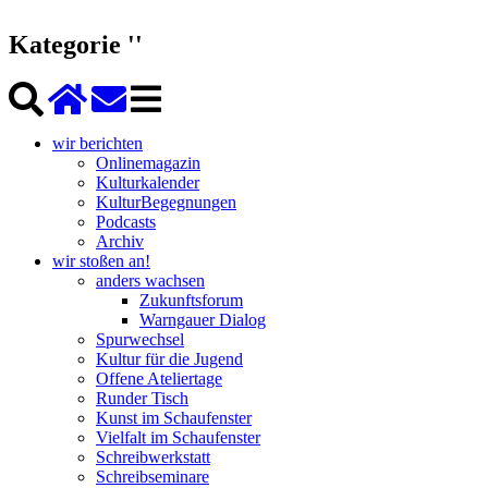
Kategorie ''
wir berichten
Onlinemagazin
Kulturkalender
KulturBegegnungen
Podcasts
Archiv
wir stoßen an!
anders wachsen
Zukunftsforum
Warngauer Dialog
Spurwechsel
Kultur für die Jugend
Offene Ateliertage
Runder Tisch
Kunst im Schaufenster
Vielfalt im Schaufenster
Schreibwerkstatt
Schreibseminare