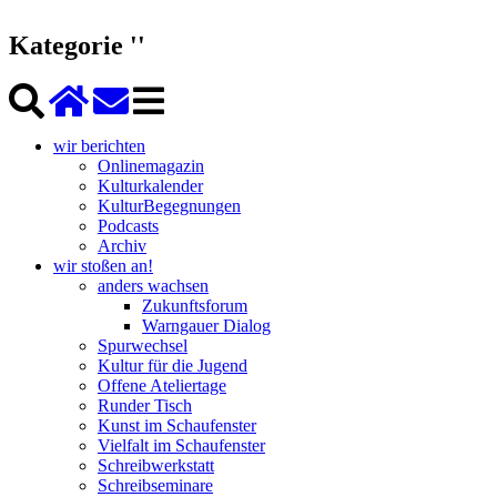
Kategorie ''
wir berichten
Onlinemagazin
Kulturkalender
KulturBegegnungen
Podcasts
Archiv
wir stoßen an!
anders wachsen
Zukunftsforum
Warngauer Dialog
Spurwechsel
Kultur für die Jugend
Offene Ateliertage
Runder Tisch
Kunst im Schaufenster
Vielfalt im Schaufenster
Schreibwerkstatt
Schreibseminare