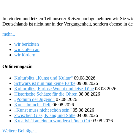
Im vierten und letzten Teil unserer Reisereportage nehmen wir Sie 
Deutschlands ist nicht nur in der Vergangenheit, sondern ebenso in d
mehr...
wir berichten
wir stoßen an
wir fördern
Onlinemagazin
Kulturblitz „Kunst und Kultur“
09.08.2026
Schwarz ist nun mal keine Farbe
09.08.2026
Kulturblitz | Furiose Wucht und leise Töne
08.08.2026
Historische Schätze für die Ohren
08.08.2026
„Podium der Jugend“
07.08.2026
Kunst braucht Tiefe
06.08.2026
„Kunst muss nicht schön sein“
05.08.2026
Zwischen Glas, Klang und Stille
04.08.2026
Kreativität an einem wunderschönen Ort
03.08.2026
Weitere Beiträge...