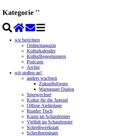
Kategorie ''
wir berichten
Onlinemagazin
Kulturkalender
KulturBegegnungen
Podcasts
Archiv
wir stoßen an!
anders wachsen
Zukunftsforum
Warngauer Dialog
Spurwechsel
Kultur für die Jugend
Offene Ateliertage
Runder Tisch
Kunst im Schaufenster
Vielfalt im Schaufenster
Schreibwerkstatt
Schreibseminare