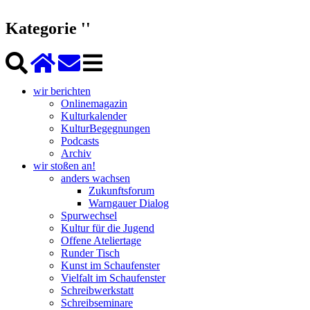
Kategorie ''
wir berichten
Onlinemagazin
Kulturkalender
KulturBegegnungen
Podcasts
Archiv
wir stoßen an!
anders wachsen
Zukunftsforum
Warngauer Dialog
Spurwechsel
Kultur für die Jugend
Offene Ateliertage
Runder Tisch
Kunst im Schaufenster
Vielfalt im Schaufenster
Schreibwerkstatt
Schreibseminare