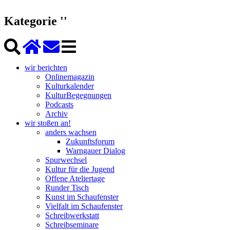
Kategorie ''
wir berichten
Onlinemagazin
Kulturkalender
KulturBegegnungen
Podcasts
Archiv
wir stoßen an!
anders wachsen
Zukunftsforum
Warngauer Dialog
Spurwechsel
Kultur für die Jugend
Offene Ateliertage
Runder Tisch
Kunst im Schaufenster
Vielfalt im Schaufenster
Schreibwerkstatt
Schreibseminare