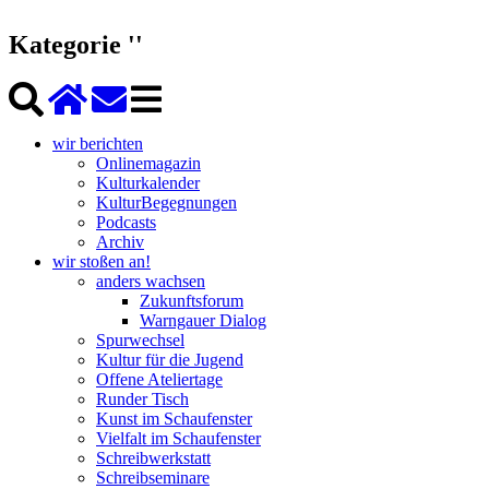
Kategorie ''
wir berichten
Onlinemagazin
Kulturkalender
KulturBegegnungen
Podcasts
Archiv
wir stoßen an!
anders wachsen
Zukunftsforum
Warngauer Dialog
Spurwechsel
Kultur für die Jugend
Offene Ateliertage
Runder Tisch
Kunst im Schaufenster
Vielfalt im Schaufenster
Schreibwerkstatt
Schreibseminare