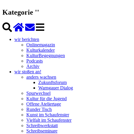
Kategorie ''
wir berichten
Onlinemagazin
Kulturkalender
KulturBegegnungen
Podcasts
Archiv
wir stoßen an!
anders wachsen
Zukunftsforum
Warngauer Dialog
Spurwechsel
Kultur für die Jugend
Offene Ateliertage
Runder Tisch
Kunst im Schaufenster
Vielfalt im Schaufenster
Schreibwerkstatt
Schreibseminare