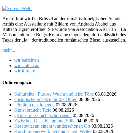
Am 5. Juni wird in Brüssel an der rumänisch-belgischen Schule
Arthis eine Ausstellung mit Bildern von Andrada Ababei aus
Rottach-Egern eröffnet. Sie wurde von Association ARTHIS – La
Maison culturelle Belgo-Roumaine eingeladen, dort anlässlich des
Tages der „Ia“, der traditionellen rumänischen Bluse, auszustellen.
mehr...
wir berichten
wir stoßen an
wir fördern
Onlinemagazin
Kulturblitz | Furiose Wucht und leise Töne
08.08.2026
Historische Schätze für die Ohren
08.08.2026
„Podium der Jugend“
07.08.2026
Kunst braucht Tiefe
06.08.2026
„Kunst muss nicht schön sein“
05.08.2026
Zwischen Glas, Klang und Stille
04.08.2026
Kreativität an einem wunderschönen Ort
03.08.2026
Kurzfilmfeuerwerk bei tragischem Wetter
02.08.2026