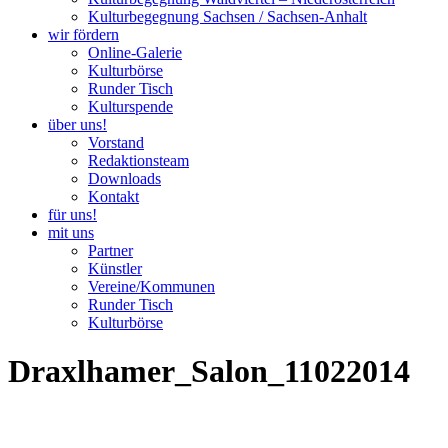
Kulturbegegnung Sachsen / Sachsen-Anhalt
wir fördern
Online-Galerie
Kulturbörse
Runder Tisch
Kulturspende
über uns!
Vorstand
Redaktionsteam
Downloads
Kontakt
für uns!
mit uns
Partner
Künstler
Vereine/Kommunen
Runder Tisch
Kulturbörse
Draxlhamer_Salon_11022014