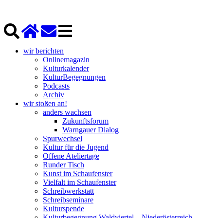
wir berichten
Onlinemagazin
Kulturkalender
KulturBegegnungen
Podcasts
Archiv
wir stoßen an!
anders wachsen
Zukunftsforum
Warngauer Dialog
Spurwechsel
Kultur für die Jugend
Offene Ateliertage
Runder Tisch
Kunst im Schaufenster
Vielfalt im Schaufenster
Schreibwerkstatt
Schreibseminare
Kulturspende
Kulturbegegnung Waldviertel – Niederösterreich