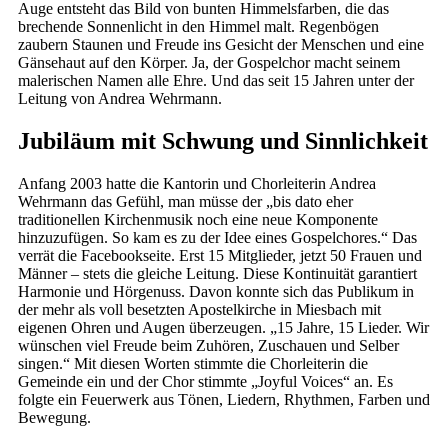
Auge entsteht das Bild von bunten Himmelsfarben, die das
brechende Sonnenlicht in den Himmel malt. Regenbögen
zaubern Staunen und Freude ins Gesicht der Menschen und eine
Gänsehaut auf den Körper. Ja, der Gospelchor macht seinem
malerischen Namen alle Ehre. Und das seit 15 Jahren unter der
Leitung von Andrea Wehrmann.
Jubiläum mit Schwung und Sinnlichkeit
Anfang 2003 hatte die Kantorin und Chorleiterin Andrea
Wehrmann das Gefühl, man müsse der „bis dato eher
traditionellen Kirchenmusik noch eine neue Komponente
hinzuzufügen. So kam es zu der Idee eines Gospelchores.“ Das
verrät die Facebookseite. Erst 15 Mitglieder, jetzt 50 Frauen und
Männer – stets die gleiche Leitung. Diese Kontinuität garantiert
Harmonie und Hörgenuss. Davon konnte sich das Publikum in
der mehr als voll besetzten Apostelkirche in Miesbach mit
eigenen Ohren und Augen überzeugen. „15 Jahre, 15 Lieder. Wir
wünschen viel Freude beim Zuhören, Zuschauen und Selber
singen.“ Mit diesen Worten stimmte die Chorleiterin die
Gemeinde ein und der Chor stimmte „Joyful Voices“ an. Es
folgte ein Feuerwerk aus Tönen, Liedern, Rhythmen, Farben und
Bewegung.