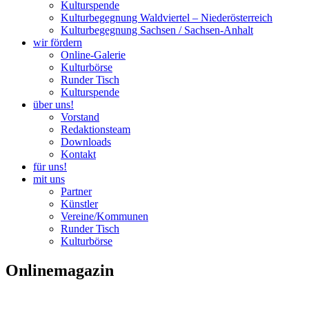
Kulturspende
Kulturbegegnung Waldviertel – Niederösterreich
Kulturbegegnung Sachsen / Sachsen-Anhalt
wir fördern
Online-Galerie
Kulturbörse
Runder Tisch
Kulturspende
über uns!
Vorstand
Redaktionsteam
Downloads
Kontakt
für uns!
mit uns
Partner
Künstler
Vereine/Kommunen
Runder Tisch
Kulturbörse
Onlinemagazin