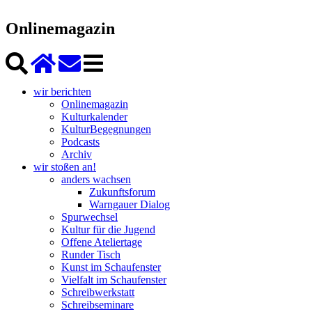
Onlinemagazin
wir berichten
Onlinemagazin
Kulturkalender
KulturBegegnungen
Podcasts
Archiv
wir stoßen an!
anders wachsen
Zukunftsforum
Warngauer Dialog
Spurwechsel
Kultur für die Jugend
Offene Ateliertage
Runder Tisch
Kunst im Schaufenster
Vielfalt im Schaufenster
Schreibwerkstatt
Schreibseminare