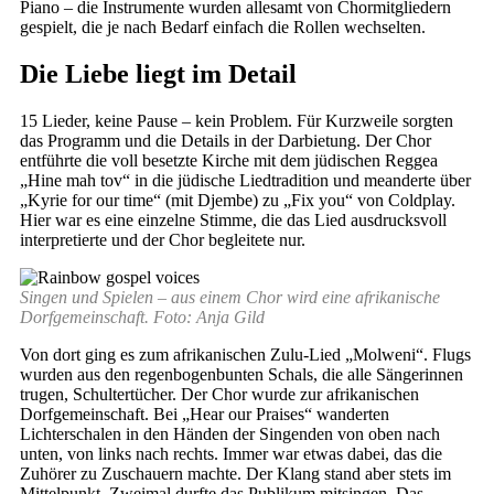
Piano – die Instrumente wurden allesamt von Chormitgliedern
gespielt, die je nach Bedarf einfach die Rollen wechselten.
Die Liebe liegt im Detail
15 Lieder, keine Pause – kein Problem. Für Kurzweile sorgten
das Programm und die Details in der Darbietung. Der Chor
entführte die voll besetzte Kirche mit dem jüdischen Reggea
„Hine mah tov“ in die jüdische Liedtradition und meanderte über
„Kyrie for our time“ (mit Djembe) zu „Fix you“ von Coldplay.
Hier war es eine einzelne Stimme, die das Lied ausdrucksvoll
interpretierte und der Chor begleitete nur.
Singen und Spielen – aus einem Chor wird eine afrikanische
Dorfgemeinschaft. Foto: Anja Gild
Von dort ging es zum afrikanischen Zulu-Lied „Molweni“. Flugs
wurden aus den regenbogenbunten Schals, die alle Sängerinnen
trugen, Schultertücher. Der Chor wurde zur afrikanischen
Dorfgemeinschaft. Bei „Hear our Praises“ wanderten
Lichterschalen in den Händen der Singenden von oben nach
unten, von links nach rechts. Immer war etwas dabei, das die
Zuhörer zu Zuschauern machte. Der Klang stand aber stets im
Mittelpunkt. Zweimal durfte das Publikum mitsingen. Das