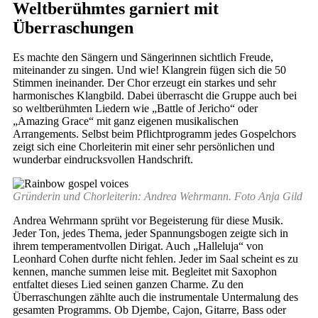
Weltberühmtes garniert mit
Überraschungen
Es machte den Sängern und Sängerinnen sichtlich Freude,
miteinander zu singen. Und wie! Klangrein fügen sich die 50
Stimmen ineinander. Der Chor erzeugt ein starkes und sehr
harmonisches Klangbild. Dabei überrascht die Gruppe auch bei
so weltberühmten Liedern wie „Battle of Jericho“ oder
„Amazing Grace“ mit ganz eigenen musikalischen
Arrangements. Selbst beim Pflichtprogramm jedes Gospelchors
zeigt sich eine Chorleiterin mit einer sehr persönlichen und
wunderbar eindrucksvollen Handschrift.
Gründerin und Chorleiterin: Andrea Wehrmann. Foto Anja Gild
Andrea Wehrmann sprüht vor Begeisterung für diese Musik.
Jeder Ton, jedes Thema, jeder Spannungsbogen zeigte sich in
ihrem temperamentvollen Dirigat. Auch „Halleluja“ von
Leonhard Cohen durfte nicht fehlen. Jeder im Saal scheint es zu
kennen, manche summen leise mit. Begleitet mit Saxophon
entfaltet dieses Lied seinen ganzen Charme. Zu den
Überraschungen zählte auch die instrumentale Untermalung des
gesamten Programms. Ob Djembe, Cajon, Gitarre, Bass oder