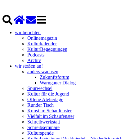
wir berichten
Onlinemagazin
Kulturkalender
KulturBegegnungen
Podcasts
Archiv
wir stoßen an!
anders wachsen
Zukunftsforum
Warngauer Dialog
Spurwechsel
Kultur für die Jugend
Offene Ateliertage
Runder Tisch
Kunst im Schaufenster
Vielfalt im Schaufenster
Schreibwerkstatt
Schreibseminare
Kulturspende
Kulturbegegnung Waldviertel – Niederösterreich