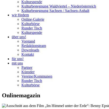
Kulturspende
Kulturbegegnung Waldviertel – Niederösterreich
Kulturbegegnung Sachsen / Sachsen-Anhalt
wir fördern
Online-Galerie
Kulturbörse
Runder Tisch
Kulturspende
über uns!
Vorstand
Redaktionsteam
Downloads
Kontakt
für uns!
mit uns
Partner
Künstler
Vereine/Kommunen
Runder Tisch
Kulturbörse
Onlinemagazin