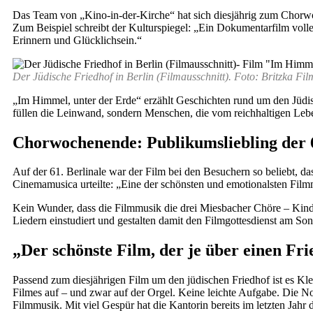
Das Team von „Kino-in-der-Kirche“ hat sich diesjährig zum Chorwoc
Zum Beispiel schreibt der Kulturspiegel: „Ein Dokumentarfilm vol
Erinnern und Glücklichsein.“
Der Jüdische Friedhof in Berlin (Filmausschnitt). Foto: Britzka Fil
„Im Himmel, unter der Erde“ erzählt Geschichten rund um den Jüdis
füllen die Leinwand, sondern Menschen, die vom reichhaltigen Lebe
Chorwochenende: Publikumsliebling der 6
Auf der 61. Berlinale war der Film bei den Besuchern so beliebt, da
Cinemamusica urteilte: „Eine der schönsten und emotionalsten Filmm
Kein Wunder, dass die Filmmusik die drei Miesbacher Chöre – Kind
Liedern einstudiert und gestalten damit den Filmgottesdienst am Son
„Der schönste Film, der je über einen Fr
Passend zum diesjährigen Film um den jüdischen Friedhof ist es K
Filmes auf – und zwar auf der Orgel. Keine leichte Aufgabe. Die Not
Filmmusik. Mit viel Gespür hat die Kantorin bereits im letzten Jahr 