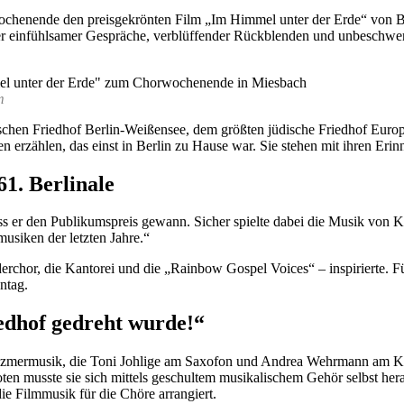
henende den preisgekrönten Film „Im Himmel unter der Erde“ von Brit
ler einfühlsamer Gespräche, verblüffender Rückblenden und unbeschwer
m
chen Friedhof Berlin-Weißensee, dem größten jüdische Friedhof Europa
n erzählen, das einst in Berlin zu Hause war. Sie stehen mit ihren Er
1. Berlinale
ss er den Publikumspreis gewann. Sicher spielte dabei die Musik von Ka
usiken der letzten Jahre.“
erchor, die Kantorei und die „Rainbow Gospel Voices“ – inspirierte.
ntag.
iedhof gedreht wurde!“
lezmermusik, die Toni Johlige am Saxofon und Andrea Wehrmann am Kla
en musste sie sich mittels geschultem musikalischem Gehör selbst herau
die Filmmusik für die Chöre arrangiert.