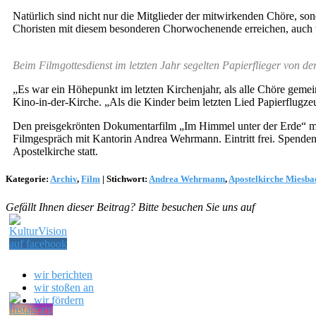
Natürlich sind nicht nur die Mitglieder der mitwirkenden Chöre, s
Choristen mit diesem besonderen Chorwochenende erreichen, auch w
Beim Filmgottesdienst im letzten Jahr segelten Papierflieger von d
„Es war ein Höhepunkt im letzten Kirchenjahr, als alle Chöre geme
Kino-in-der-Kirche. „Als die Kinder beim letzten Lied Papierflug
Den preisgekrönten Dokumentarfilm „Im Himmel unter der Erde“ mit
Filmgespräch mit Kantorin Andrea Wehrmann. Eintritt frei. Spenden
Apostelkirche statt.
Kategorie:
Archiv
,
Film
|
Stichwort:
Andrea Wehrmann
,
Apostelkirche Miesba
Gefällt Ihnen dieser Beitrag? Bitte besuchen Sie uns auf
wir berichten
wir stoßen an
wir fördern