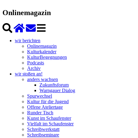
Onlinemagazin
wir berichten
Onlinemagazin
Kulturkalender
KulturBegegnungen
Podcasts
Archiv
wir stoßen an!
anders wachsen
Zukunftsforum
Warngauer Dialog
Spurwechsel
Kultur für die Jugend
Offene Ateliertage
Runder Tisch
Kunst im Schaufenster
Vielfalt im Schaufenster
Schreibwerkstatt
Schreibseminare