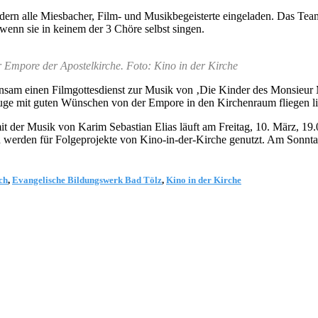
ondern alle Miesbacher, Film- und Musikbegeisterte eingeladen. Das Te
enn sie in keinem der 3 Chöre selbst singen.
er Empore der Apostelkirche. Foto: Kino in der Kirche
insam einen Filmgottesdienst zur Musik von ‚Die Kinder des Monsieur M
zeuge mit guten Wünschen von der Empore in den Kirchenraum fliegen l
 der Musik von Karim Sebastian Elias läuft am Freitag, 10. März, 19.
 werden für Folgeprojekte von Kino-in-der-Kirche genutzt. Am Sonntag
ch
,
Evangelische Bildungswerk Bad Tölz
,
Kino in der Kirche