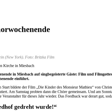
horwochenende
in (New York). Foto: Britzka Film
en Kirche in Miesbach
ende in Miesbach auf singbegeisterte Gäste: Film und Filmgotte
henende einführt.
Start bildete der Film „Die Kinder des Monsieur Mathieu“ von Christoph
utiert. Am Samstag probten dann die Chöre gemeinsam. Und am Sonntag
 Veranstalter für dieses Jahr wieder. Das Feedback war derart gut, sod
iedhof gedreht wurde!“