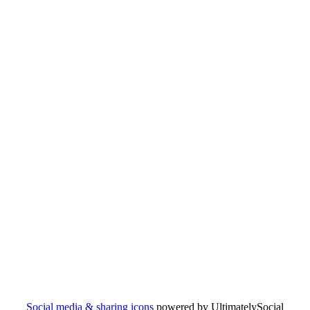
Social media & sharing icons
powered by UltimatelySocial