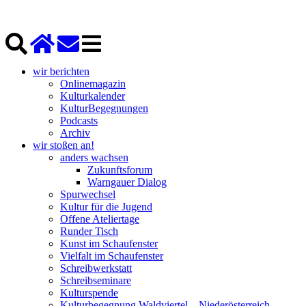
wir berichten
Onlinemagazin
Kulturkalender
KulturBegegnungen
Podcasts
Archiv
wir stoßen an!
anders wachsen
Zukunftsforum
Warngauer Dialog
Spurwechsel
Kultur für die Jugend
Offene Ateliertage
Runder Tisch
Kunst im Schaufenster
Vielfalt im Schaufenster
Schreibwerkstatt
Schreibseminare
Kulturspende
Kulturbegegnung Waldviertel – Niederösterreich