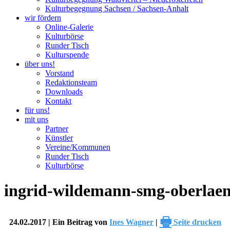
Kulturbegegnung Sachsen / Sachsen-Anhalt
wir fördern
Online-Galerie
Kulturbörse
Runder Tisch
Kulturspende
über uns!
Vorstand
Redaktionsteam
Downloads
Kontakt
für uns!
mit uns
Partner
Künstler
Vereine/Kommunen
Runder Tisch
Kulturbörse
ingrid-wildemann-smg-oberlae
🖶
24.02.2017 | Ein Beitrag von
Ines Wagner
|
Seite drucken