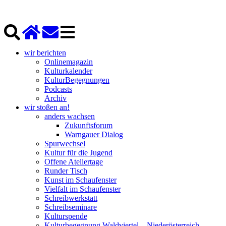
wir berichten
Onlinemagazin
Kulturkalender
KulturBegegnungen
Podcasts
Archiv
wir stoßen an!
anders wachsen
Zukunftsforum
Warngauer Dialog
Spurwechsel
Kultur für die Jugend
Offene Ateliertage
Runder Tisch
Kunst im Schaufenster
Vielfalt im Schaufenster
Schreibwerkstatt
Schreibseminare
Kulturspende
Kulturbegegnung Waldviertel – Niederösterreich