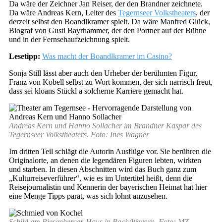
Da wäre der Zeichner Jan Reiser, der den Brandner zeichnete.
Da wäre Andreas Kern, Leiter des
Tegernseer Volkstheaters
, der
derzeit selbst den Boandlkramer spielt. Da wäre Manfred Glück,
Biograf von Gustl Bayrhammer, der den Portner auf der Bühne
und in der Fernsehaufzeichnung spielt.
Lesetipp:
Was macht der Boandlkramer im Casino?
Sonja Still lässt aber auch den Urheber der berühmten Figur,
Franz von Kobell selbst zu Wort kommen, der sich narrisch freut,
dass sei kloans Stückl a solcherne Karriere gemacht hat.
Andreas Kern und Hanno Sollacher im Brandner Kaspar des
Tegernseer Volkstheaters. Foto: Ines Wagner
Im dritten Teil schlägt die Autorin Ausflüge vor. Sie berühren die
Originalorte, an denen die legendären Figuren lebten, wirkten
und starben. In diesen Abschnitten wird das Buch ganz zum
„Kulturreiseverführer“, wie es im Untertitel heißt, denn die
Reisejournalistin und Kennerin der bayerischen Heimat hat hier
eine Menge Tipps parat, was sich lohnt anzusehen.
Schild am Riesenberger-Haus in Bach/Weyarn. Foto: MZ