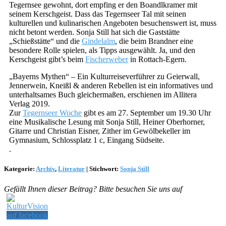
Tegernsee gewohnt, dort empfing er den Boandlkramer mit
seinem Kerschgeist. Dass das Tegernseer Tal mit seinen
kulturellen und kulinarischen Angeboten besuchenswert ist, muss
nicht betont werden. Sonja Still hat sich die Gaststätte
„Schießstätte“ und die
Gindelalm
, die beim Brandner eine
besondere Rolle spielen, als Tipps ausgewählt. Ja, und den
Kerschgeist gibt’s beim
Fischerweber
in Rottach-Egern.
„Bayerns Mythen“ – Ein Kulturreiseverführer zu Geierwall,
Jennerwein, Kneißl & anderen Rebellen ist ein informatives und
unterhaltsames Buch gleichermaßen, erschienen im Allitera
Verlag 2019.
Zur
Tegernseer Woche
gibt es am 27. September um 19.30 Uhr
eine Musikalische Lesung mit Sonja Still, Heiner Oberhorner,
Gitarre und Christian Eisner, Zither im Gewölbekeller im
Gymnasium, Schlossplatz 1 c, Eingang Südseite.
.
Kategorie:
Archiv
,
Literatur
|
Stichwort:
Sonja Still
Gefällt Ihnen dieser Beitrag? Bitte besuchen Sie uns auf