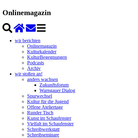
Onlinemagazin
wir berichten
Onlinemagazin
Kulturkalender
KulturBegegnungen
Podcasts
Archiv
wir stoßen an!
anders wachsen
Zukunftsforum
Warngauer Dialog
Spurwechsel
Kultur für die Jugend
Offene Ateliertage
Runder Tisch
Kunst im Schaufenster
Vielfalt im Schaufenster
Schreibwerkstatt
Schreibseminare