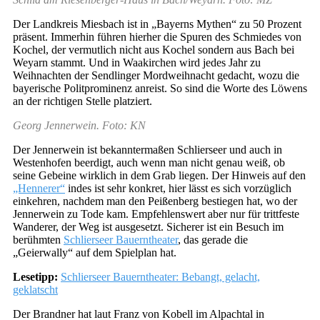
Der Landkreis Miesbach ist in „Bayerns Mythen“ zu 50 Prozent
präsent. Immerhin führen hierher die Spuren des Schmiedes von
Kochel, der vermutlich nicht aus Kochel sondern aus Bach bei
Weyarn stammt. Und in Waakirchen wird jedes Jahr zu
Weihnachten der Sendlinger Mordweihnacht gedacht, wozu die
bayerische Politprominenz anreist. So sind die Worte des Löwens
an der richtigen Stelle platziert.
Georg Jennerwein. Foto: KN
Der Jennerwein ist bekanntermaßen Schlierseer und auch in
Westenhofen beerdigt, auch wenn man nicht genau weiß, ob
seine Gebeine wirklich in dem Grab liegen. Der Hinweis auf den
„Hennerer“
indes ist sehr konkret, hier lässt es sich vorzüglich
einkehren, nachdem man den Peißenberg bestiegen hat, wo der
Jennerwein zu Tode kam. Empfehlenswert aber nur für trittfeste
Wanderer, der Weg ist ausgesetzt. Sicherer ist ein Besuch im
berühmten
Schlierseer Bauerntheater
, das gerade die
„Geierwally“ auf dem Spielplan hat.
Lesetipp:
Schlierseer Bauerntheater: Bebangt, gelacht,
geklatscht
Der Brandner hat laut Franz von Kobell im Alpachtal in