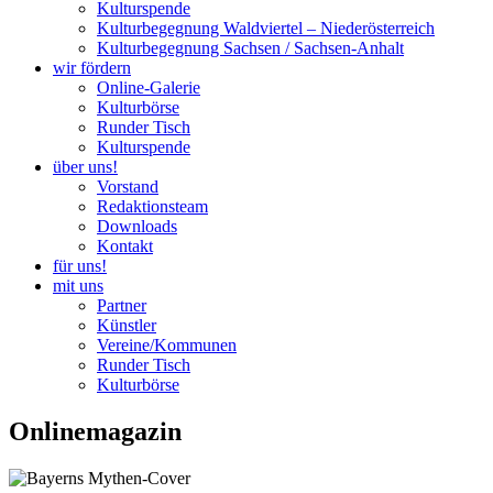
Kulturspende
Kulturbegegnung Waldviertel – Niederösterreich
Kulturbegegnung Sachsen / Sachsen-Anhalt
wir fördern
Online-Galerie
Kulturbörse
Runder Tisch
Kulturspende
über uns!
Vorstand
Redaktionsteam
Downloads
Kontakt
für uns!
mit uns
Partner
Künstler
Vereine/Kommunen
Runder Tisch
Kulturbörse
Onlinemagazin