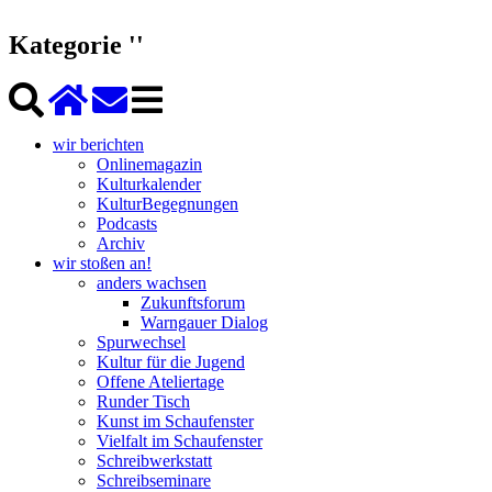
Kategorie ''
wir berichten
Onlinemagazin
Kulturkalender
KulturBegegnungen
Podcasts
Archiv
wir stoßen an!
anders wachsen
Zukunftsforum
Warngauer Dialog
Spurwechsel
Kultur für die Jugend
Offene Ateliertage
Runder Tisch
Kunst im Schaufenster
Vielfalt im Schaufenster
Schreibwerkstatt
Schreibseminare