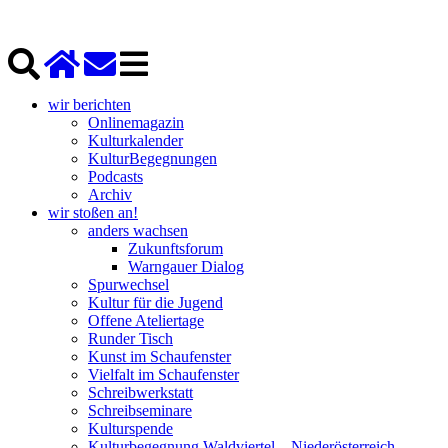
wir berichten
Onlinemagazin
Kulturkalender
KulturBegegnungen
Podcasts
Archiv
wir stoßen an!
anders wachsen
Zukunftsforum
Warngauer Dialog
Spurwechsel
Kultur für die Jugend
Offene Ateliertage
Runder Tisch
Kunst im Schaufenster
Vielfalt im Schaufenster
Schreibwerkstatt
Schreibseminare
Kulturspende
Kulturbegegnung Waldviertel – Niederösterreich