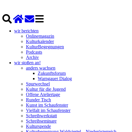
wir berichten
Onlinemagazin
Kulturkalender
KulturBegegnungen
Podcasts
Archiv
wir stoßen an!
anders wachsen
Zukunftsforum
Warngauer Dialog
Spurwechsel
Kultur für die Jugend
Offene Ateliertage
Runder Tisch
Kunst im Schaufenster
Vielfalt im Schaufenster
Schreibwerkstatt
Schreibseminare
Kulturspende
Kulturbegegnung Waldviertel – Niederösterreich