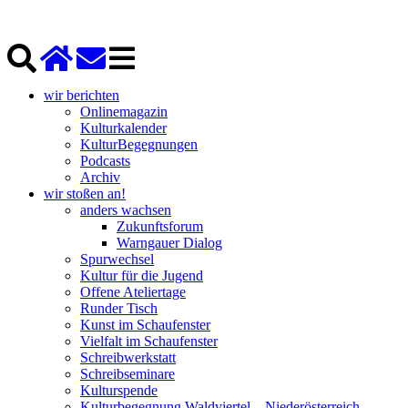
wir berichten
Onlinemagazin
Kulturkalender
KulturBegegnungen
Podcasts
Archiv
wir stoßen an!
anders wachsen
Zukunftsforum
Warngauer Dialog
Spurwechsel
Kultur für die Jugend
Offene Ateliertage
Runder Tisch
Kunst im Schaufenster
Vielfalt im Schaufenster
Schreibwerkstatt
Schreibseminare
Kulturspende
Kulturbegegnung Waldviertel – Niederösterreich