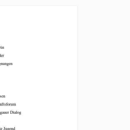
zin
der
gnungen
sen
nftsforum
gauer Dialog
l
ie Jugend