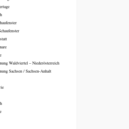
ertage
ch
haufenster
Schaufenster
statt
nare
e
nung Waldviertel – Niederösterreich
nung Sachsen / Sachsen-Anhalt
rie
ch
e