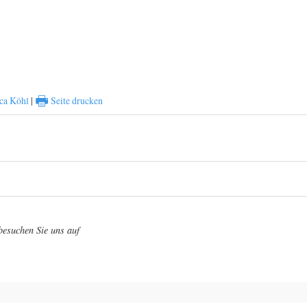
eschützte Statue der Fürsti
🖶
ca Köhl
|
Seite drucken
 besuchen Sie uns auf