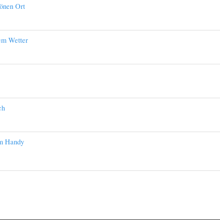
hönen Ort
em Wetter
ch
am Handy