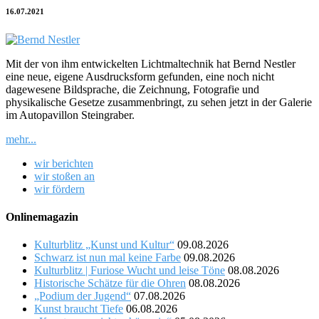
16.07.2021
Mit der von ihm entwickelten Lichtmaltechnik hat Bernd Nestler
eine neue, eigene Ausdrucksform gefunden, eine noch nicht
dagewesene Bildsprache, die Zeichnung, Fotografie und
physikalische Gesetze zusammenbringt, zu sehen jetzt in der Galerie
im Autopavillon Steingraber.
mehr...
wir berichten
wir stoßen an
wir fördern
Onlinemagazin
Kulturblitz „Kunst und Kultur“
09.08.2026
Schwarz ist nun mal keine Farbe
09.08.2026
Kulturblitz | Furiose Wucht und leise Töne
08.08.2026
Historische Schätze für die Ohren
08.08.2026
„Podium der Jugend“
07.08.2026
Kunst braucht Tiefe
06.08.2026