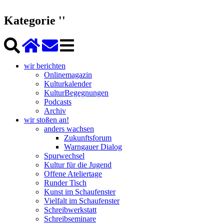
Kategorie ''
wir berichten
Onlinemagazin
Kulturkalender
KulturBegegnungen
Podcasts
Archiv
wir stoßen an!
anders wachsen
Zukunftsforum
Warngauer Dialog
Spurwechsel
Kultur für die Jugend
Offene Ateliertage
Runder Tisch
Kunst im Schaufenster
Vielfalt im Schaufenster
Schreibwerkstatt
Schreibseminare