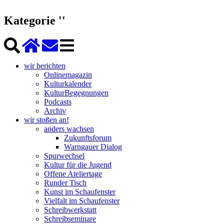
Kategorie ''
wir berichten
Onlinemagazin
Kulturkalender
KulturBegegnungen
Podcasts
Archiv
wir stoßen an!
anders wachsen
Zukunftsforum
Warngauer Dialog
Spurwechsel
Kultur für die Jugend
Offene Ateliertage
Runder Tisch
Kunst im Schaufenster
Vielfalt im Schaufenster
Schreibwerkstatt
Schreibseminare