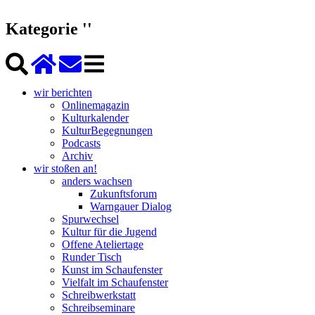
Kategorie ''
wir berichten
Onlinemagazin
Kulturkalender
KulturBegegnungen
Podcasts
Archiv
wir stoßen an!
anders wachsen
Zukunftsforum
Warngauer Dialog
Spurwechsel
Kultur für die Jugend
Offene Ateliertage
Runder Tisch
Kunst im Schaufenster
Vielfalt im Schaufenster
Schreibwerkstatt
Schreibseminare