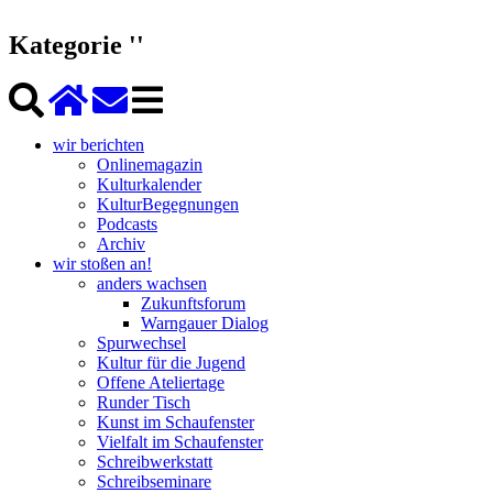
Kategorie ''
wir berichten
Onlinemagazin
Kulturkalender
KulturBegegnungen
Podcasts
Archiv
wir stoßen an!
anders wachsen
Zukunftsforum
Warngauer Dialog
Spurwechsel
Kultur für die Jugend
Offene Ateliertage
Runder Tisch
Kunst im Schaufenster
Vielfalt im Schaufenster
Schreibwerkstatt
Schreibseminare