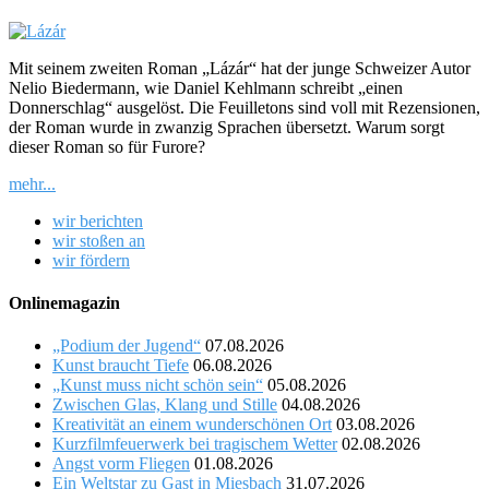
Mit seinem zweiten Roman „Lázár“ hat der junge Schweizer Autor
Nelio Biedermann, wie Daniel Kehlmann schreibt „einen
Donnerschlag“ ausgelöst. Die Feuilletons sind voll mit Rezensionen,
der Roman wurde in zwanzig Sprachen übersetzt. Warum sorgt
dieser Roman so für Furore?
mehr...
wir berichten
wir stoßen an
wir fördern
Onlinemagazin
„Podium der Jugend“
07.08.2026
Kunst braucht Tiefe
06.08.2026
„Kunst muss nicht schön sein“
05.08.2026
Zwischen Glas, Klang und Stille
04.08.2026
Kreativität an einem wunderschönen Ort
03.08.2026
Kurzfilmfeuerwerk bei tragischem Wetter
02.08.2026
Angst vorm Fliegen
01.08.2026
Ein Weltstar zu Gast in Miesbach
31.07.2026