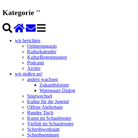
Kategorie ''
wir berichten
Onlinemagazin
Kulturkalender
KulturBegegnungen
Podcasts
Archiv
wir stoßen an!
anders wachsen
Zukunftsforum
Warngauer Dialog
Spurwechsel
Kultur für die Jugend
Offene Ateliertage
Runder Tisch
Kunst im Schaufenster
Vielfalt im Schaufenster
Schreibwerkstatt
Schreibseminare