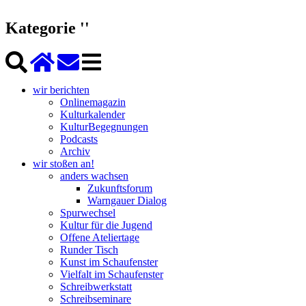
Kategorie ''
wir berichten
Onlinemagazin
Kulturkalender
KulturBegegnungen
Podcasts
Archiv
wir stoßen an!
anders wachsen
Zukunftsforum
Warngauer Dialog
Spurwechsel
Kultur für die Jugend
Offene Ateliertage
Runder Tisch
Kunst im Schaufenster
Vielfalt im Schaufenster
Schreibwerkstatt
Schreibseminare