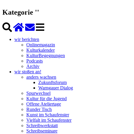
Kategorie ''
wir berichten
Onlinemagazin
Kulturkalender
KulturBegegnungen
Podcasts
Archiv
wir stoßen an!
anders wachsen
Zukunftsforum
Warngauer Dialog
Spurwechsel
Kultur für die Jugend
Offene Ateliertage
Runder Tisch
Kunst im Schaufenster
Vielfalt im Schaufenster
Schreibwerkstatt
Schreibseminare