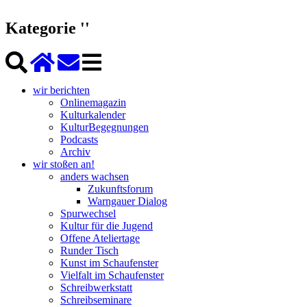
Kategorie ''
wir berichten
Onlinemagazin
Kulturkalender
KulturBegegnungen
Podcasts
Archiv
wir stoßen an!
anders wachsen
Zukunftsforum
Warngauer Dialog
Spurwechsel
Kultur für die Jugend
Offene Ateliertage
Runder Tisch
Kunst im Schaufenster
Vielfalt im Schaufenster
Schreibwerkstatt
Schreibseminare