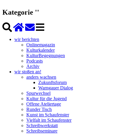
Kategorie ''
wir berichten
Onlinemagazin
Kulturkalender
KulturBegegnungen
Podcasts
Archiv
wir stoßen an!
anders wachsen
Zukunftsforum
Warngauer Dialog
Spurwechsel
Kultur für die Jugend
Offene Ateliertage
Runder Tisch
Kunst im Schaufenster
Vielfalt im Schaufenster
Schreibwerkstatt
Schreibseminare