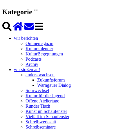
Kategorie ''
wir berichten
Onlinemagazin
Kulturkalender
KulturBegegnungen
Podcasts
Archiv
wir stoßen an!
anders wachsen
Zukunftsforum
Warngauer Dialog
Spurwechsel
Kultur für die Jugend
Offene Ateliertage
Runder Tisch
Kunst im Schaufenster
Vielfalt im Schaufenster
Schreibwerkstatt
Schreibseminare