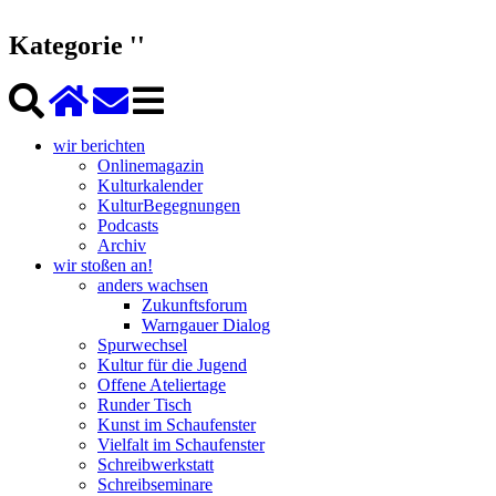
Kategorie ''
wir berichten
Onlinemagazin
Kulturkalender
KulturBegegnungen
Podcasts
Archiv
wir stoßen an!
anders wachsen
Zukunftsforum
Warngauer Dialog
Spurwechsel
Kultur für die Jugend
Offene Ateliertage
Runder Tisch
Kunst im Schaufenster
Vielfalt im Schaufenster
Schreibwerkstatt
Schreibseminare