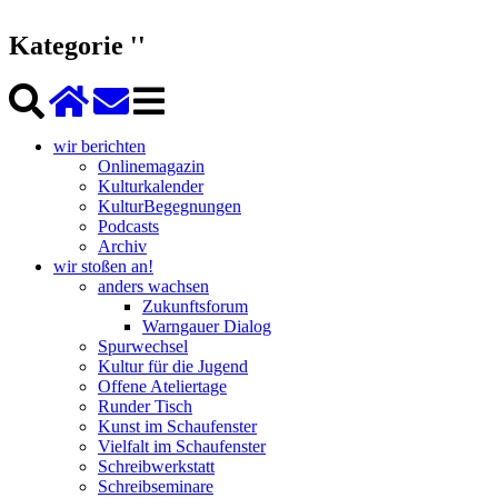
Kategorie ''
wir berichten
Onlinemagazin
Kulturkalender
KulturBegegnungen
Podcasts
Archiv
wir stoßen an!
anders wachsen
Zukunftsforum
Warngauer Dialog
Spurwechsel
Kultur für die Jugend
Offene Ateliertage
Runder Tisch
Kunst im Schaufenster
Vielfalt im Schaufenster
Schreibwerkstatt
Schreibseminare